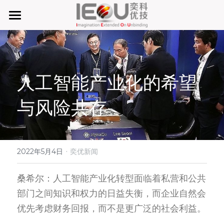
首页
微仓
人工智能产业化的希望
D系微仓（热销）
与风险共存
产品与服务
行业应用及案列
单元智能化
单元智慧化
·
关于奕优
MRO工业物料智能化管理
2022年5月4日
奕优新闻
6S精益管理必备品
手机平板智能存储
公司介绍
搜索
桑希尔：人工智能产业化转型面临着私营和公共
部门之间知识和权力的日益失衡，而企业自然会
废旧家电拆解解决方案
知识奕优
优先考虑财务回报，而不是更广泛的社会利益。
商超快递配送解决方案
Lean Manufacturing（精益生产和管理）