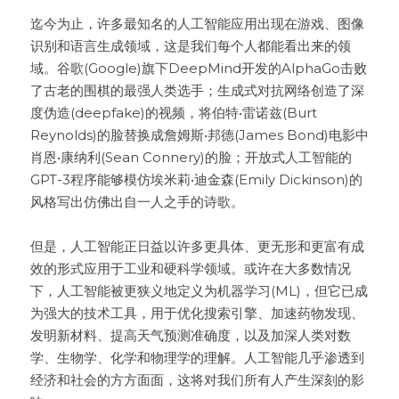
迄今为止，许多最知名的人工智能应用出现在游戏、图像
识别和语言生成领域，这是我们每个人都能看出来的领
域。谷歌(Google)旗下DeepMind开发的AlphaGo击败
了古老的围棋的最强人类选手；生成式对抗网络创造了深
度伪造(deepfake)的视频，将伯特•雷诺兹(Burt 
Reynolds)的脸替换成詹姆斯•邦德(James Bond)电影中
肖恩•康纳利(Sean Connery)的脸；开放式人工智能的
GPT-3程序能够模仿埃米莉•迪金森(Emily Dickinson)的
风格写出仿佛出自一人之手的诗歌。

但是，人工智能正日益以许多更具体、更无形和更富有成
效的形式应用于工业和硬科学领域。或许在大多数情况
下，人工智能被更狭义地定义为机器学习(ML)，但它已成
为强大的技术工具，用于优化搜索引擎、加速药物发现、
发明新材料、提高天气预测准确度，以及加深人类对数
学、生物学、化学和物理学的理解。人工智能几乎渗透到
经济和社会的方方面面，这将对我们所有人产生深刻的影