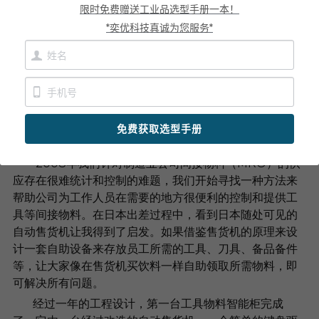
限时免费赠送工业品选型手册一本！
       作为从事二十年的工业品制造业的企业主，深刻理解
新闻动态
*奕优科技真诚为您服务*
在生产制造和维护运营环节针对间接物料（MRO）库存控
制管理的艰难，例如无法实施的奖惩制度和高昂的管理成
服务模式
本，到无法追溯谁在做什么，以及工作人员在浪费时间寻
找他从事生产工作所需要的工具、刀具等物料。很多情况
联系我们
因为一个价值很低物料比如螺丝，扳手等，而导致停工待
料，经常性遭受巨大损失，而且自始至终找不到责任人，
免费获取选型手册
无论如何优化管理流程，这种现象都得不到改善。
        2008年我们针对制造业公司间接物料（MRO）的供
应存在很难统计和控制的难题，我们开始寻找一种方法来
帮助公司为工作人员在需要的地方很便利的控制和提供工
具等间接物料。在日本出差过程中，看到日本随处可见的
自动售货机让我得到了启发。如果借鉴售货机的原理来设
计一套自助设备来存放员工所需的工具、刀具、备品备件
等，让大家像在售货机买饮料一样自助领取所需物料，即
可解决所有问题。
       经过一年的工程设计，第一台工具物料智能柜完成