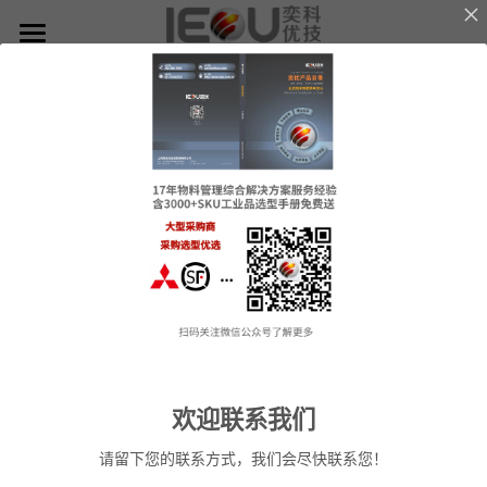
×
博客分类
首页
奕优新闻
微仓
知识奕优
D系微仓（热销）
MRO备件辅料无人值守智能解决方案
产品与服务
Lean Manufacturing（精益生产和管理）
行业应用及案列
单元智能化
单元智慧化
关于奕优
MRO工业物料智能化管理
6S精益管理必备品
手机平板智能存储
公司介绍
搜索
创始人说
欢迎联系我们
废旧家电拆解解决方案
知识奕优
请留下您的联系方式，我们会尽快联系您！
商超快递配送解决方案
微仓-为解决自己工厂物料难题而诞生
Lean Manufacturing（精益生产和管理）