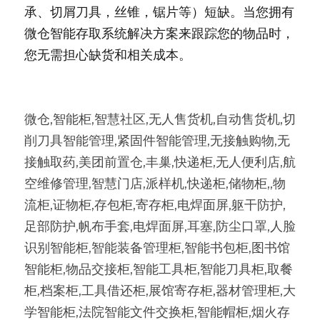
承、切屑刀具，丝锥，锯片等）短缺。当您拥有
微仓智能存取系统解决方案来跟踪您的物品时，
您无需担心缺货和相关成本。
微仓,智能柜,智慧社区,无人售货机,自动售货机,切
削刀具智能管理,紧固件智能管理,无接触购物,无
接触取药,美团前置仓,丰巢,快递柜,无人便利店,航
空维修管理,智慧门店,派样机,快递柜,储物柜,,物
流柜,证物柜,存包柜,寄存柜,电焊面屏,躯干防护,
足部防护,帆布手套,电焊面屏,耳塞,防尘口罩,人脸
识别智能柜,智能装备管理柜,智能书包柜,图书馆
智能柜,物品交接柜,智能工具柜,智能刀具柜,取餐
柜,档案柜,工具借还柜,展馆寄存柜,器材管理柜,大
学智能柜,法院智能文件交换柜,智能帽柜,烟火存