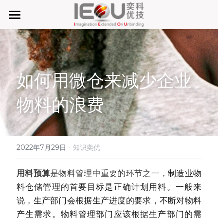
首页
微仓
如何用微仓来减少企业
D系微仓（热销）
物料的浪费
产品与服务
行业应用及案列
单元智能化
单元智慧化
·
关于奕优
MRO工业物料智能化管理
2022年7月29日
知识奕优
6S精益管理必备品
手机平板智能存储
公司介绍
搜索
用料预算
是物料管理中重要的环节之一，
制造业物
料仓储管理的首要目标是正确计划用料。一般来
废旧家电拆解解决方案
知识奕优
说，生产部门会根据生产进度的要求，不断对物料
产生需求。物料管理部门应该根据生产部门的需
商超快递配送解决方案
Lean Manufacturing（精益生产和管理）