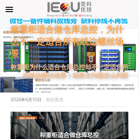
首页
称重柜适合做仓库总控，为什
微仓
么不一定适合所有线边螺丝场
D系微仓（热销）
景
产品与服务
称重柜为什么适合仓库总控却不一定适合所
有线边螺丝场景｜场景主问题怎么判断
行业应用及案列
单元智能化
单元智慧化
关于奕优
MRO工业物料智能化管理
·
2026年6月10日
知识奕优
6S精益管理必备品
手机平板智能存储
公司介绍
搜索
废旧家电拆解解决方案
知识奕优
商超快递配送解决方案
Lean Manufacturing（精益生产和管理）