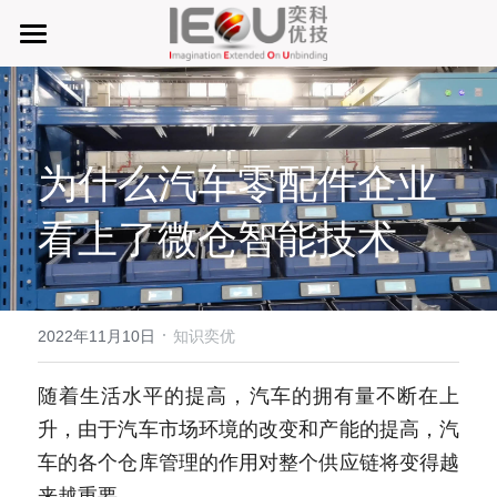
首页
微仓
为什么汽车零配件企业
D系微仓（热销）
看上了微仓智能技术
产品与服务
行业应用及案列
单元智能化
单元智慧化
·
关于奕优
MRO工业物料智能化管理
2022年11月10日
知识奕优
6S精益管理必备品
手机平板智能存储
公司介绍
搜索
随着生活水平的提高，汽车的拥有量不断在上
升，由于汽车市场环境的改变和产能的提高，汽
废旧家电拆解解决方案
知识奕优
车的各个仓库管理的作用对整个供应链将变得越
商超快递配送解决方案
Lean Manufacturing（精益生产和管理）
来越重要。