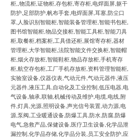
柜,,物流柜,证物柜,存包柜,寄存柜,电焊面屏,躯干
防护,足部防护,帆布手套,电焊面屏,耳塞,防尘口
罩,人脸识别智能柜,智能装备管理柜,智能书包柜,
图书馆智能柜,物品交接柜,智能工具柜,智能刀具
柜,取餐柜,档案柜,工具借还柜,展馆寄存柜,器材
管理柜,大学智能柜,法院智能文件交换柜,智能帽
柜,烟火存放柜,智能鞋柜,物品存放柜,手机寄存
柜,航空存包柜,工厂手机存放柜,资料管理智能柜,
实验室设备,仪器仪表,气动元件,气动元器件,液压
元器件,液压工具,自动化及工业控制,低压电器,电
气设备,轴承,联轴,机械传动及维护,电缆,电线,附
件,灯具,光源,照明设备,声光信号装置,动力源,电
源,泵阀,工业暖通设备,防爆工具,防水,防腐,防爆
电气,急救产品,保健设备,医疗卫生设备,化学品泄
漏控制,化学品存储,化学品分装,员工安全防护,应