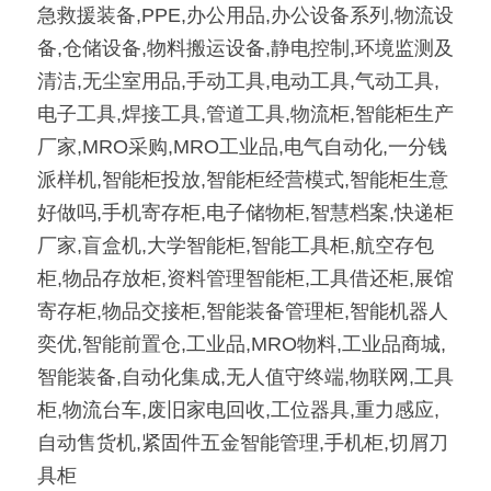
急救援装备,PPE,办公用品,办公设备系列,物流设
备,仓储设备,物料搬运设备,静电控制,环境监测及
清洁,无尘室用品,手动工具,电动工具,气动工具,
电子工具,焊接工具,管道工具,物流柜,智能柜生产
厂家,MRO采购,MRO工业品,电气自动化,一分钱
派样机,智能柜投放,智能柜经营模式,智能柜生意
好做吗,手机寄存柜,电子储物柜,智慧档案,快递柜
厂家,盲盒机,大学智能柜,智能工具柜,航空存包
柜,物品存放柜,资料管理智能柜,工具借还柜,展馆
寄存柜,物品交接柜,智能装备管理柜,智能机器人
奕优,智能前置仓,工业品,MRO物料,工业品商城,
智能装备,自动化集成,无人值守终端,物联网,工具
柜,物流台车,废旧家电回收,工位器具,重力感应,
自动售货机,紧固件五金智能管理,手机柜,切屑刀
具柜