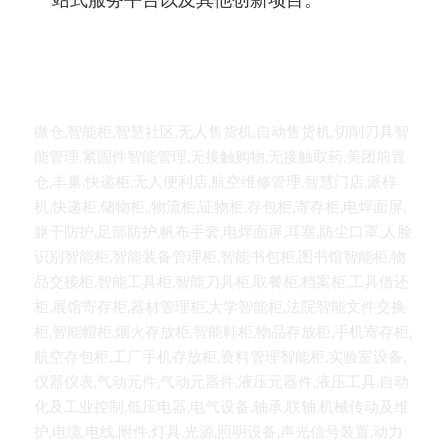
一站式服务平台以及其他创新项目。
微仓,智能柜,智慧社区,无人售货机,自动售货机,切削刀具智
能管理,紧固件智能管理,无接触购物,无接触取药,美团前置
仓,丰巢,快递柜,无人便利店,航空维修管理,智慧门店,派样
机,快递柜,储物柜,,物流柜,证物柜,存包柜,寄存柜,电焊面屏,
躯干防护,足部防护,帆布手套,电焊面屏,耳塞,防尘口罩,人脸
识别智能柜,智能装备管理柜,智能书包柜,图书馆智能柜,物
品交接柜,智能工具柜,智能刀具柜,取餐柜,档案柜,工具借还
柜,展馆寄存柜,器材管理柜,大学智能柜,法院智能文件交换
柜,智能帽柜,烟火存放柜,智能鞋柜,物品存放柜,手机寄存柜,
航空存包柜,工厂手机存放柜,资料管理智能柜,实验室设备,
仪器仪表,气动元件,气动元器件,液压元器件,液压工具,自动
化及工业控制,低压电器,电气设备,轴承,联轴,机械传动及维
护,电缆,电线,附件,灯具,光源,照明设备,声光信号装置,动力