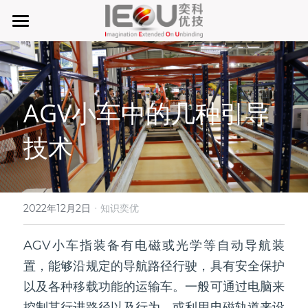
首页
微仓
AGV小车中的几种引导
D系微仓（热销）
技术
产品与服务
行业应用及案列
单元智能化
单元智慧化
·
关于奕优
MRO工业物料智能化管理
2022年12月2日
知识奕优
6S精益管理必备品
手机平板智能存储
公司介绍
搜索
AGV小车指装备有电磁或光学等自动导航装
置，能够沿规定的导航路径行驶，具有安全保护
废旧家电拆解解决方案
知识奕优
以及各种移载功能的运输车。一般可通过电脑来
商超快递配送解决方案
Lean Manufacturing（精益生产和管理）
控制其行进路径以及行为，或利用电磁轨道来设