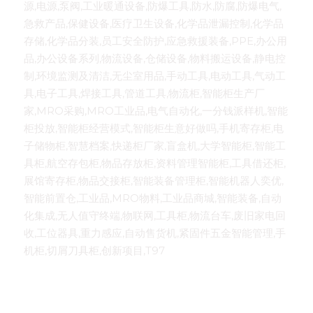
源,电源,泵阀,工业暖通设备,防爆工具,防水,防腐,防爆电气,
急救产品,保健设备,医疗卫生设备,化学品泄漏控制,化学品
存储,化学品分装,员工安全防护,应急救援装备,PPE,办公用
品,办公设备系列,物流设备,仓储设备,物料搬运设备,静电控
制,环境监测及清洁,无尘室用品,手动工具,电动工具,气动工
具,电子工具,焊接工具,管道工具,物流柜,智能柜生产厂
家,MRO采购,MRO工业品,电气自动化,一分钱派样机,智能
柜投放,智能柜经营模式,智能柜生意好做吗,手机寄存柜,电
子储物柜,智慧档案,快递柜厂家,盲盒机,大学智能柜,智能工
具柜,航空存包柜,物品存放柜,资料管理智能柜,工具借还柜,
展馆寄存柜,物品交接柜,智能装备管理柜,智能机器人奕优,
智能前置仓,工业品,MRO物料,工业品商城,智能装备,自动
化集成,无人值守终端,物联网,工具柜,物流台车,废旧家电回
收,工位器具,重力感应,自动售货机,紧固件五金智能管理,手
机柜,切屑刀具柜,创新项目,T97