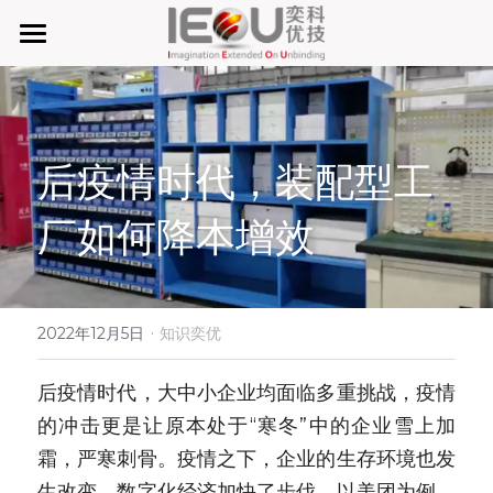
首页
微仓
后疫情时代，装配型工
D系微仓（热销）
厂如何降本增效
产品与服务
行业应用及案列
单元智能化
单元智慧化
·
关于奕优
MRO工业物料智能化管理
2022年12月5日
知识奕优
6S精益管理必备品
手机平板智能存储
公司介绍
搜索
后疫情时代，大中小企业均面临多重挑战，疫情
的冲击更是让原本处于“寒冬”中的企业雪上加
废旧家电拆解解决方案
知识奕优
霜，严寒刺骨。疫情之下，企业的生存环境也发
商超快递配送解决方案
Lean Manufacturing（精益生产和管理）
生改变，数字化经济加快了步伐，以美团为例，