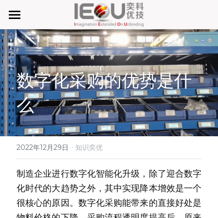
首页
微仓
数字化采购的优势是什
D系微仓（热销）
么
产品与服务
行业应用及案列
单元智能化
单元智慧化
·
关于奕优
MRO工业物料智能化管理
2022年12月29日
知识奕优
6S精益管理必备品
手机平板智能存储
公司介绍
搜索
制造企业进行数字化智能化升级，除了迎合数字
化时代的大趋势之外，其中实现降本增效是一个
废旧家电拆解解决方案
知识奕优
很核心的原因。数字化采购能带来的直接好处是
商超快递配送解决方案
Lean Manufacturing（精益生产和管理）
物料价格的下降，采购流程透明度提高后，原来