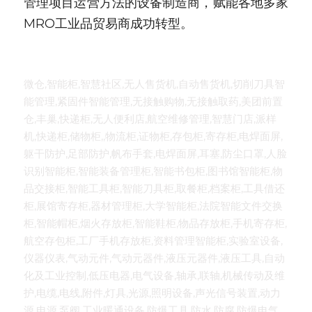
管理项目运营方法的设备制造商，赋能各地多家
MRO工业品贸易商成功转型。
微仓,智能柜,智慧社区,无人售货机,自动售货机,切削刀具智
能管理,紧固件智能管理,无接触购物,无接触取药,美团前置
仓,丰巢,快递柜,无人便利店,航空维修管理,智慧门店,派样
机,快递柜,储物柜,,物流柜,证物柜,存包柜,寄存柜,电焊面屏,
躯干防护,足部防护,帆布手套,电焊面屏,耳塞,防尘口罩,人脸
识别智能柜,智能装备管理柜,智能书包柜,图书馆智能柜,物
品交接柜,智能工具柜,智能刀具柜,取餐柜,档案柜,工具借还
柜,展馆寄存柜,器材管理柜,大学智能柜,法院智能文件交换
柜,智能帽柜,烟火存放柜,智能鞋柜,物品存放柜,手机寄存柜,
航空存包柜,工厂手机存放柜,资料管理智能柜,实验室设备,
仪器仪表,气动元件,气动元器件,液压元器件,液压工具,自动
化及工业控制,低压电器,电气设备,轴承,联轴,机械传动及维
护,电缆,电线,附件,灯具,光源,照明设备,声光信号装置,动力
源,电源,泵阀,工业暖通设备,防爆工具,防水,防腐,防爆电气,