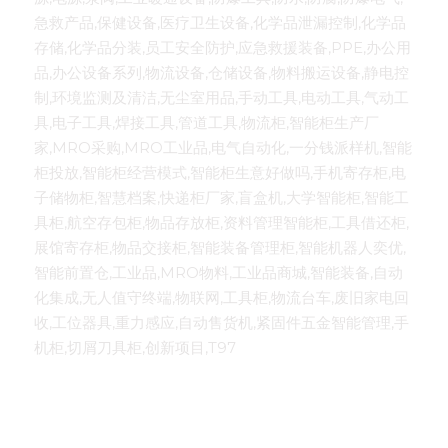
急救产品,保健设备,医疗卫生设备,化学品泄漏控制,化学品
存储,化学品分装,员工安全防护,应急救援装备,PPE,办公用
品,办公设备系列,物流设备,仓储设备,物料搬运设备,静电控
制,环境监测及清洁,无尘室用品,手动工具,电动工具,气动工
具,电子工具,焊接工具,管道工具,物流柜,智能柜生产厂
家,MRO采购,MRO工业品,电气自动化,一分钱派样机,智能
柜投放,智能柜经营模式,智能柜生意好做吗,手机寄存柜,电
子储物柜,智慧档案,快递柜厂家,盲盒机,大学智能柜,智能工
具柜,航空存包柜,物品存放柜,资料管理智能柜,工具借还柜,
展馆寄存柜,物品交接柜,智能装备管理柜,智能机器人奕优,
智能前置仓,工业品,MRO物料,工业品商城,智能装备,自动
化集成,无人值守终端,物联网,工具柜,物流台车,废旧家电回
收,工位器具,重力感应,自动售货机,紧固件五金智能管理,手
机柜,切屑刀具柜,创新项目,T97