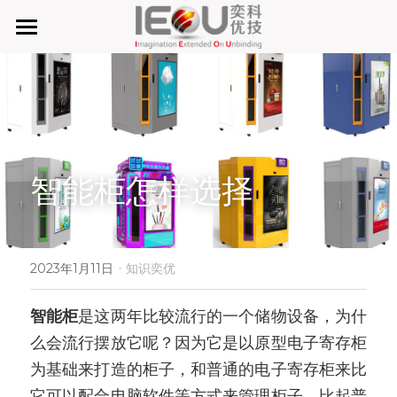
首页
微仓
D系微仓（热销）
智能柜怎样选择
产品与服务
行业应用及案列
单元智能化
单元智慧化
·
关于奕优
MRO工业物料智能化管理
2023年1月11日
知识奕优
6S精益管理必备品
手机平板智能存储
公司介绍
搜索
智能柜
是这两年比较流行的一个储物设备，为什
么会流行摆放它呢？因为它是以原型电子寄存柜
废旧家电拆解解决方案
知识奕优
为基础来打造的柜子，和普通的电子寄存柜来比
商超快递配送解决方案
Lean Manufacturing（精益生产和管理）
它可以配合电脑软件等方式来管理柜子，比起普