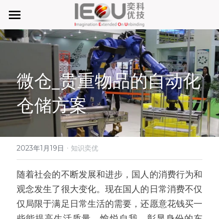
首页
微仓
微仓_贵重物品的自动化
D系微仓（热销）
仓储方案
产品与服务
行业应用及案列
单元智能化
单元智慧化
·
关于奕优
MRO工业物料智能化管理
2023年1月19日
知识奕优
6S精益管理必备品
手机平板智能存储
公司介绍
搜索
随着社会的不断发展和进步，国人的消费行为和
观念发生了很大变化。现在国人的日常消费不仅
废旧家电拆解解决方案
知识奕优
仅局限于满足日常生活的需要，还愿意花钱买一
商超快递配送解决方案
Lean Manufacturing（精益生产和管理）
些能提高生活质量、愉悦自我、彰显身份的东