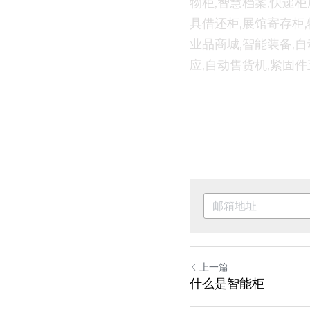
物柜,智慧档案,快递柜
具借还柜,展馆寄存柜,
业品商城,智能装备,自
应,自动售货机,紧固件
上一篇
什么是智能柜