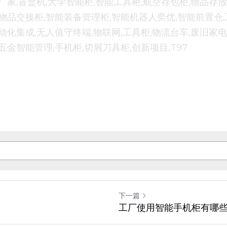
厂家,盲盒机,大学智能柜,智能工具柜,航空存包柜,物品存放
物品交接柜,智能装备管理柜,智能机器人奕优,智能前置仓,
动化集成,无人值守终端,物联网,工具柜,物流台车,废旧家电
五金智能管理,手机柜,切屑刀具柜,创新项目,T97
下一篇
工厂使用智能手机柜有哪