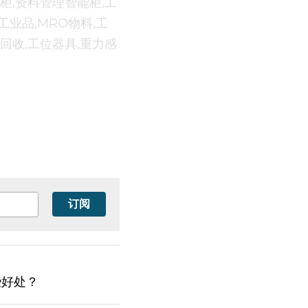
柜,资料管理智能柜,工
工业品,MRO物料,工
回收,工位器具,重力感
订阅
些好处？