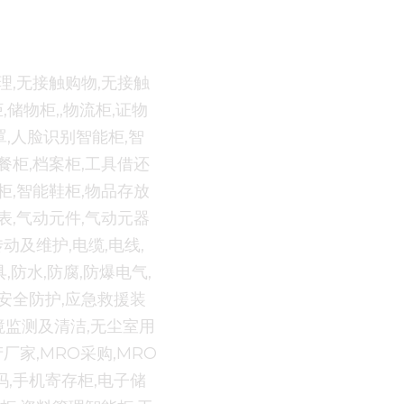
理,无接触购物,无接触
,储物柜,,物流柜,证物
罩,人脸识别智能柜,智
餐柜,档案柜,工具借还
柜,智能鞋柜,物品存放
表,气动元件,气动元器
动及维护,电缆,电线,
,防水,防腐,防爆电气,
工安全防护,应急救援装
环境监测及清洁,无尘室用
厂家,MRO采购,MRO
吗,手机寄存柜,电子储