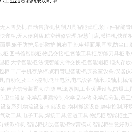
RO工业品贸易商成功转型。
,无人售货机,自动售货机,切削刀具智能管理,紧固件智能管
,快递柜,无人便利店,航空维修管理,智慧门店,派样机,快递柜
焊面屏,躯干防护,足部防护,帆布手套,电焊面屏,耳塞,防尘口
柜,图书馆智能柜,物品交接柜,智能工具柜,智能刀具柜,取
理柜,大学智能柜,法院智能文件交换柜,智能帽柜,烟火存放
包柜,工厂手机存放柜,资料管理智能柜,实验室设备,仪器仪
具,自动化及工业控制,低压电器,电气设备,轴承,联轴,机械传
设备,声光信号装置,动力源,电源,泵阀,工业暖通设备,防爆工具
医疗卫生设备,化学品泄漏控制,化学品存储,化学品分装,员
办公设备系列,物流设备,仓储设备,物料搬运设备,静电控制,
,气动工具,电子工具,焊接工具,管道工具,物流柜,智能柜生产
一分钱派样机,智能柜投放,智能柜经营模式,智能柜生意好做