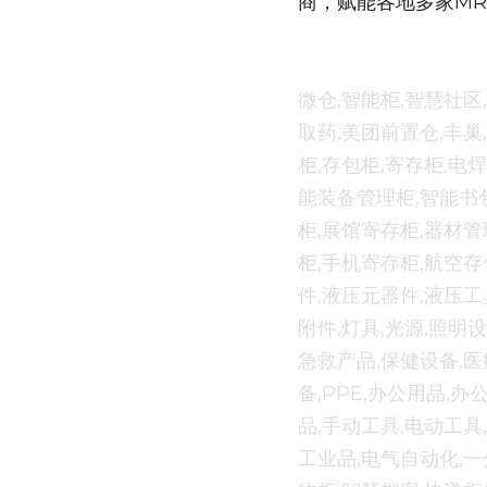
商，赋能各地多家M
微仓,智能柜,智慧社区
取药,美团前置仓,丰巢
柜,存包柜,寄存柜,电
能装备管理柜,智能书包
柜,展馆寄存柜,器材管
柜,手机寄存柜,航空存
件,液压元器件,液压工
附件,灯具,光源,照明
急救产品,保健设备,
备,PPE,办公用品,
品,手动工具,电动工具
工业品,电气自动化,