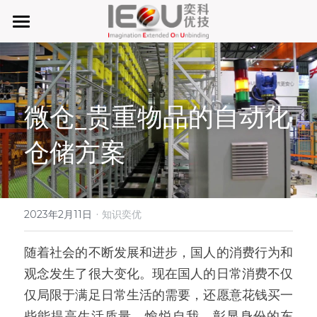
首页
微仓
微仓_贵重物品的自动化
D系微仓（热销）
仓储方案
产品与服务
行业应用及案列
单元智能化
单元智慧化
·
关于奕优
MRO工业物料智能化管理
2023年2月11日
知识奕优
6S精益管理必备品
手机平板智能存储
公司介绍
搜索
随着社会的不断发展和进步，国人的消费行为和
观念发生了很大变化。现在国人的日常消费不仅
废旧家电拆解解决方案
知识奕优
仅局限于满足日常生活的需要，还愿意花钱买一
商超快递配送解决方案
Lean Manufacturing（精益生产和管理）
些能提高生活质量、愉悦自我、彰显身份的东