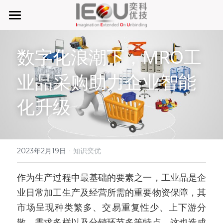
首页
数字化浪潮下，MRO工
微仓
业品采购助力企业智能
D系微仓（热销）
化升级
产品与服务
行业应用及案列
单元智能化
单元智慧化
·
关于奕优
MRO工业物料智能化管理
2023年2月19日
知识奕优
6S精益管理必备品
手机平板智能存储
公司介绍
搜索
作为生产过程中最基础的要素之一，工业品是企
业日常加工生产及经营所需的重要物资保障，其
废旧家电拆解解决方案
知识奕优
市场呈现种类繁多、交易重复性少、上下游分
商超快递配送解决方案
Lean Manufacturing（精益生产和管理）
散、需求多样以及分销环节多等特点，这也造成