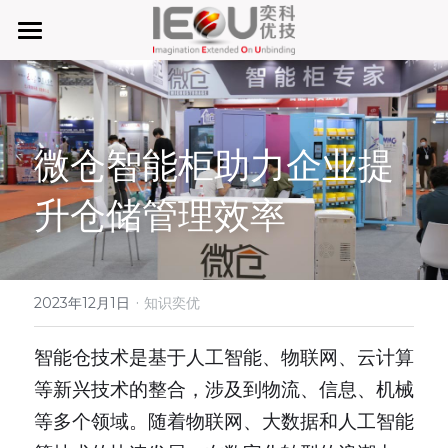
首页
微仓
微仓智能柜助力企业提
D系微仓（热销）
升仓储管理效率
产品与服务
行业应用及案列
单元智能化
单元智慧化
·
关于奕优
MRO工业物料智能化管理
2023年12月1日
知识奕优
6S精益管理必备品
手机平板智能存储
公司介绍
搜索
智能仓技术是基于人工智能、物联网、云计算
等新兴技术的整合，涉及到物流、信息、机械
废旧家电拆解解决方案
知识奕优
等多个领域。随着物联网、大数据和人工智能
商超快递配送解决方案
Lean Manufacturing（精益生产和管理）