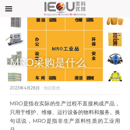
首页
微仓
D系微仓（热销）
MRO采购是什么
产品与服务
行业应用及案列
单元智能化
单元智慧化
·
关于奕优
MRO工业物料智能化管理
2023年4月28日
知识奕优
6S精益管理必备品
手机平板智能存储
公司介绍
搜索
MRO是指在实际的生产过程不直接构成产品，
只用于维护、维修、运行设备的物料和服务。换
废旧家电拆解解决方案
知识奕优
句话说，MRO是指非生产原料性质的工业用
商超快递配送解决方案
Lean Manufacturing（精益生产和管理）
品。