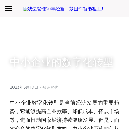
首页
微仓
D系微仓（热销）
中小企业的数字化转型
产品与服务
行业应用及案列
单元智能化
单元智慧化
·
关于奕优
MRO工业物料智能化管理
2023年5月10日
知识奕优
6S精益管理必备品
手机平板智能存储
公司介绍
搜索
中小企业数字化转型是当前经济发展的重要趋
势，它能够提高企业效率、降低成本、拓展市场
废旧家电拆解解决方案
知识奕优
等，进而推动国家经济持续健康发展。但是，面
商超快递配送解决方案
Lean Manufacturing（精益生产和管理）
对众多的数字化转型方向，中小企业应该如何从