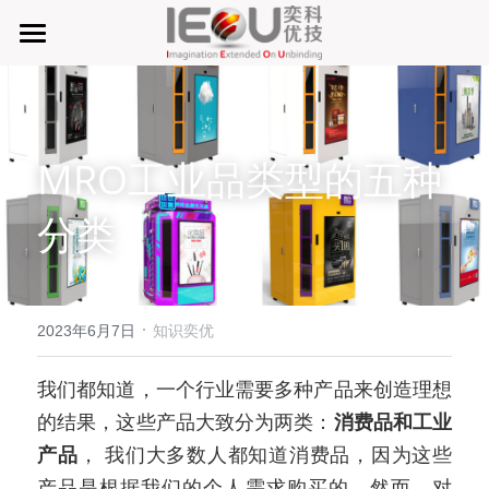
首页
微仓
MRO工业品类型的五种
D系微仓（热销）
分类
产品与服务
行业应用及案列
单元智能化
单元智慧化
·
关于奕优
MRO工业物料智能化管理
2023年6月7日
知识奕优
6S精益管理必备品
手机平板智能存储
公司介绍
搜索
我们都知道，一个行业需要多种产品来创造理想
的结果，这些产品大致分为两类：
消费品和工业
废旧家电拆解解决方案
知识奕优
产品
， 我们大多数人都知道消费品，因为这些
商超快递配送解决方案
Lean Manufacturing（精益生产和管理）
产品是根据我们的个人需求购买的。然而，对