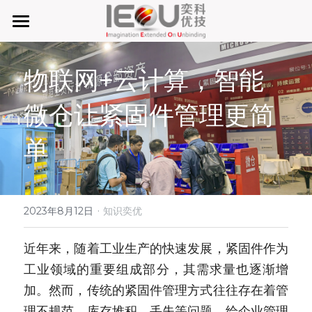
首页
物联网+云计算，智能
微仓
微仓让紧固件管理更简
D系微仓（热销）
单
产品与服务
行业应用及案列
单元智能化
单元智慧化
·
关于奕优
MRO工业物料智能化管理
2023年8月12日
知识奕优
6S精益管理必备品
手机平板智能存储
公司介绍
搜索
近年来，随着工业生产的快速发展，紧固件作为
工业领域的重要组成部分，其需求量也逐渐增
废旧家电拆解解决方案
知识奕优
加。然而，传统的紧固件管理方式往往存在着管
商超快递配送解决方案
Lean Manufacturing（精益生产和管理）
理不规范、库存堆积、丢失等问题，给企业管理