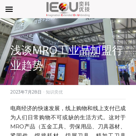
首页
微仓
浅谈MRO工业品加盟行
D系微仓（热销）
业趋势
产品与服务
行业应用及案列
单元智能化
单元智慧化
·
关于奕优
MRO工业物料智能化管理
2023年7月28日
知识奕优
6S精益管理必备品
手机平板智能存储
公司介绍
搜索
电商经济的快速发展，线上购物和线上支付已成
为人们日常购物不可或缺的生活方式。这对于
废旧家电拆解解决方案
知识奕优
MRO产品（五金工具、劳保用品、刀具器材、
商超快递配送解决方案
Lean Manufacturing（精益生产和管理）
紧固件、焊接耗材、切屑刀具、精加工刀具