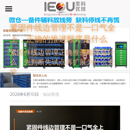
首页
紧固件线边管理不是一口气全
微仓
上，正确的推进顺序是什么
D系微仓（热销）
紧固件线边管理正确推进顺序是什
么｜先判断先试点再扩展为什么更
产品与服务
稳
行业应用及案列
单元智能化
单元智慧化
关于奕优
MRO工业物料智能化管理
·
2026年6月10日
知识奕优
6S精益管理必备品
手机平板智能存储
公司介绍
搜索
废旧家电拆解解决方案
知识奕优
商超快递配送解决方案
Lean Manufacturing（精益生产和管理）