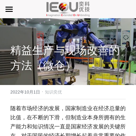
首页
微仓
精益生产与现场改善的
D系微仓（热销）
方法（微仓）
产品与服务
行业应用及案列
单元智能化
单元智慧化
·
关于奕优
MRO工业物料智能化管理
2022年10月1日
知识奕优
6S精益管理必备品
手机平板智能存储
公司介绍
搜索
随着市场经济的发展，国家制造业在经济总量的
比值，在不断的下滑，但制造业本身所拥有的生
废旧家电拆解解决方案
知识奕优
产能力和知识情况一直是国家经济发展的关键所
商超快递配送解决方案
Lean Manufacturing（精益生产和管理）
在，对于国民的经济长期增长起着非常重要的作