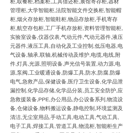
柜,取餐柜,档案柜,工具借还柜,展馆寄存柜,器材
管理柜,大学智能柜,法院智能文件交换柜,智能帽
柜,烟火存放柜,智能鞋柜,物品存放柜,手机寄存
柜,航空存包柜,工厂手机存放柜,资料管理智能柜,
实验室设备,仪器仪表,气动元件,气动元器件,液压
元器件,液压工具,自动化及工业控制,低压电器,电
气设备,轴承,联轴,机械传动及维护,电缆,电线,附
件,灯具,光源,照明设备,声光信号装置,动力源,电
源,泵阀,工业暖通设备,防爆工具,防水,防腐,防爆
电气,急救产品,保健设备,医疗卫生设备,化学品泄
漏控制,化学品存储,化学品分装,员工安全防护,应
急救援装备,PPE,办公用品,办公设备系列,物流设
备,仓储设备,物料搬运设备,静电控制,环境监测及
清洁,无尘室用品,手动工具,电动工具,气动工具,
电子工具,焊接工具,管道工具,物流柜,智能柜生产