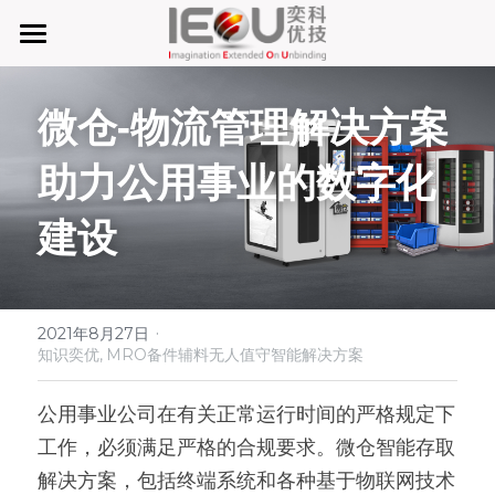
首页
微仓-物流管理解决方案
微仓
助力公用事业的数字化
D系微仓（热销）
建设
产品与服务
行业应用及案列
单元智能化
·
单元智慧化
关于奕优
MRO工业物料智能化管理
2021年8月27日
知识奕优,
MRO备件辅料无人值守智能解决方案
6S精益管理必备品
手机平板智能存储
公司介绍
搜索
公用事业公司在有关正常运行时间的严格规定下
废旧家电拆解解决方案
知识奕优
工作，必须满足严格的合规要求。微仓智能存取
解决方案，包括终端系统和各种基于物联网技术
商超快递配送解决方案
Lean Manufacturing（精益生产和管理）