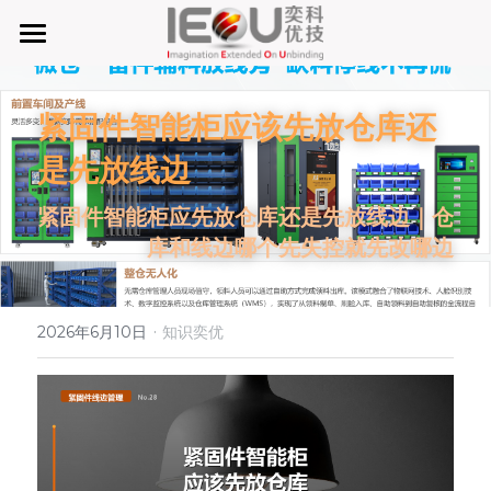
首页
紧固件智能柜应该先放仓库还
微仓
是先放线边
D系微仓（热销）
紧固件智能柜应先放仓库还是先放线边｜仓
产品与服务
库和线边哪个先失控就先改哪边
行业应用及案列
单元智能化
单元智慧化
·
关于奕优
MRO工业物料智能化管理
2026年6月10日
知识奕优
6S精益管理必备品
手机平板智能存储
公司介绍
搜索
废旧家电拆解解决方案
知识奕优
商超快递配送解决方案
Lean Manufacturing（精益生产和管理）