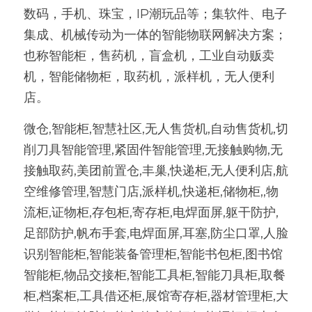
数码，手机、珠宝，IP潮玩品等；集软件、电子
集成、机械传动为一体的智能物联网解决方案；
也称智能柜，售药机，盲盒机，工业自动贩卖
机，智能储物柜，取药机，派样机，无人便利
店。
微仓,智能柜,智慧社区,无人售货机,自动售货机,切
削刀具智能管理,紧固件智能管理,无接触购物,无
接触取药,美团前置仓,丰巢,快递柜,无人便利店,航
空维修管理,智慧门店,派样机,快递柜,储物柜,,物
流柜,证物柜,存包柜,寄存柜,电焊面屏,躯干防护,
足部防护,帆布手套,电焊面屏,耳塞,防尘口罩,人脸
识别智能柜,智能装备管理柜,智能书包柜,图书馆
智能柜,物品交接柜,智能工具柜,智能刀具柜,取餐
柜,档案柜,工具借还柜,展馆寄存柜,器材管理柜,大