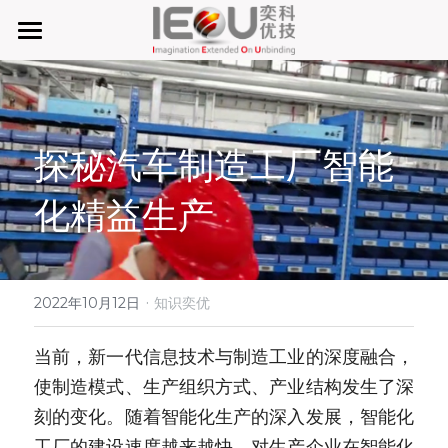
首页
微仓
探秘汽车制造工厂智能
D系微仓（热销）
化精益生产
产品与服务
行业应用及案列
单元智能化
单元智慧化
·
关于奕优
MRO工业物料智能化管理
2022年10月12日
知识奕优
6S精益管理必备品
手机平板智能存储
公司介绍
搜索
当前，新一代信息技术与制造工业的深度融合，
使制造模式、生产组织方式、产业结构发生了深
废旧家电拆解解决方案
知识奕优
刻的变化。随着智能化生产的深入发展，智能化
商超快递配送解决方案
Lean Manufacturing（精益生产和管理）
工厂的建设速度越来越快，对生产企业在智能化