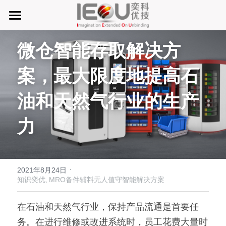
首页
微仓智能存取解决方
微仓
案，最大限度地提高石
D系微仓（热销）
油和天然气行业的生产
产品与服务
力
行业应用及案列
单元智能化
单元智慧化
关于奕优
MRO工业物料智能化管理
·
2021年8月24日
6S精益管理必备品
手机平板智能存储
公司介绍
搜索
知识奕优,
MRO备件辅料无人值守智能解决方案
废旧家电拆解解决方案
知识奕优
在石油和天然气行业，保持产品流通是首要任
务。在进行维修或改进系统时，员工花费大量时
商超快递配送解决方案
Lean Manufacturing（精益生产和管理）