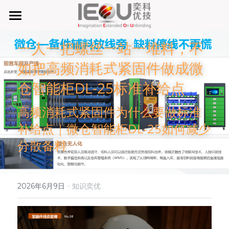
首页
一人一把螺丝一站一堆料，不
微仓
如把高频消耗式紧固件做成微
D系微仓（热销）
仓智能柜DL-25标准补给点
产品与服务
高频消耗式紧固件为什么要做标准
补给点｜微仓智能柜DL-25如何减少
行业应用及案列
单元智能化
分散备料
单元智慧化
关于奕优
MRO工业物料智能化管理
6S精益管理必备品
手机平板智能存储
公司介绍
搜索
·
2026年6月9日
知识奕优
废旧家电拆解解决方案
知识奕优
商超快递配送解决方案
Lean Manufacturing（精益生产和管理）