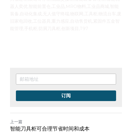
器人奕优,智能前置仓,工业品,MRO物料,工业品商城,智能
装备,自动化集成,无人值守终端,物联网,工具柜,物流台车,废
旧家电回收,工位器具,重力感应,自动售货机,紧固件五金智
能管理,手机柜,切屑刀具柜,创新项目,T97
订阅
上一篇
智能刀具柜可合理节省时间和成本