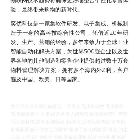
物联网技术趋势将确保更好地整合个性化零售体
验，最终带来购物的新时代。
奕优科技是一家集软件研发、电子集成、机械制
造于一身的高科技综合性公司，凭借近20年研
发、生产、营销的经验，多年来致力于全球工业
智能自动化解决方案，为世界500强企业以及世
界各地的其他制造和零售企业提供超过数十万套
物料管理解决方案，拥有多个海内外Z利，客户
遍及中国、欧美、日等国家。
微仓可以成为智能前置仓、共享仓,无接触购物,无接触取
药,美团前置仓,丰巢,快递柜,无人便利店,航空维修管理,智慧
门店,派样机,快递柜,储物柜,,物流柜,证物柜,存包柜,寄存柜,
电焊面屏,躯干防护,足部防护,帆布手套,电焊面屏,耳塞,防尘
口罩,人脸识别智能柜,智能装备管理柜,智能书包柜,图书馆