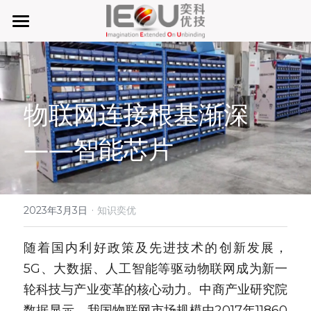
首页
微仓
物联网连接根基渐深
D系微仓（热销）
——智能芯片
产品与服务
行业应用及案列
单元智能化
单元智慧化
·
关于奕优
MRO工业物料智能化管理
2023年3月3日
知识奕优
6S精益管理必备品
手机平板智能存储
公司介绍
搜索
随着国内利好政策及先进技术的创新发展，
5G、大数据、人工智能等驱动物联网成为新一
废旧家电拆解解决方案
知识奕优
轮科技与产业变革的核心动力。中商产业研究院
商超快递配送解决方案
Lean Manufacturing（精益生产和管理）
数据显示，我国物联网市场规模由2017年11860