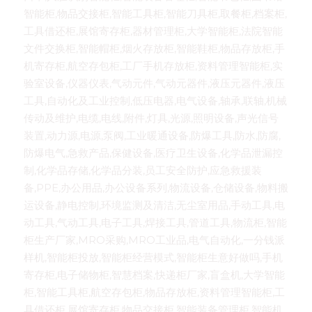
智能柜,物品交接柜,智能工具柜,智能刀具柜,取餐柜,档案柜,
工具借还柜,展馆寄存柜,器材管理柜,大学智能柜,法院智能
文件交换柜,智能帽柜,烟火存放柜,智能鞋柜,物品存放柜,手
机寄存柜,航空存包柜,工厂手机存放柜,资料管理智能柜,实
验室设备,仪器仪表,气动元件,气动元器件,液压元器件,液压
工具,自动化及工业控制,低压电器,电气设备,轴承,联轴,机械
传动及维护,电缆,电线,附件,灯具,光源,照明设备,声光信号
装置,动力源,电源,泵阀,工业暖通设备,防爆工具,防水,防腐,
防爆电气,急救产品,保健设备,医疗卫生设备,化学品泄漏控
制,化学品存储,化学品分装,员工安全防护,应急救援装
备,PPE,办公用品,办公设备系列,物流设备,仓储设备,物料搬
运设备,静电控制,环境监测及清洁,无尘室用品,手动工具,电
动工具,气动工具,电子工具,焊接工具,管道工具,物流柜,智能
柜生产厂家,MRO采购,MRO工业品,电气自动化,一分钱派
样机,智能柜投放,智能柜经营模式,智能柜生意好做吗,手机
寄存柜,电子储物柜,智慧档案,快递柜厂家,盲盒机,大学智能
柜,智能工具柜,航空存包柜,物品存放柜,资料管理智能柜,工
具借还柜,展馆寄存柜,物品交接柜,智能装备管理柜,智能机