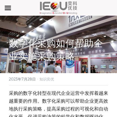
首页
微仓
数字化采购如何帮助企
D系微仓（热销）
业实施采购策略
产品与服务
行业应用及案列
单元智能化
单元智慧化
·
关于奕优
MRO工业物料智能化管理
2023年7月28日
知识奕优
6S精益管理必备品
手机平板智能存储
公司介绍
搜索
采购的数字化转型在现代企业运营中发挥着越来
越重要的作用。数字化采购可以帮助企业更高效
废旧家电拆解解决方案
知识奕优
地执行采购策略，提高采购过程的可视化和自动
商超快递配送解决方案
Lean Manufacturing（精益生产和管理）
化水平，促进采购决策的科学化和数据驱动化。