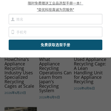
限时免费赠送工业品选型手册一本！
Material Flow
2026年6月27日
新闻动态
*奕优科技真诚为您服务*
2026年6月28日
服务模式
联系我们
免费获取选型手册
HowChina's
What
Used Appliance
Appliance
Appliance
Recycling Cage:
Recycling
Recycling
A Lean
Industry Uses
Operations Can
Handling Unit
Specialized
Learn from
for Appliance
Recycling
Japan's
Recycling
Cages at Scale
Recycling
2026年6月18日
System
2026年6月23日
2026年6月19日