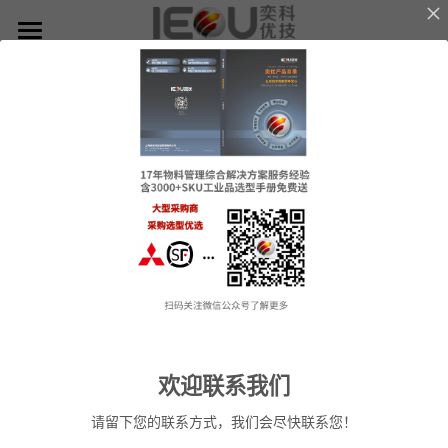
×
博客分类
首页
奕优新闻
微仓
所有分类
知识奕优
D系微仓（热销）
MRO备件辅料无人值守智能解决方案
产品与服务
Lean Manufacturing（精益生产和管理）
行业应用及案列
单元智能化
单元智慧化
关于奕优
MRO工业物料智能化管理
6S精益管理必备品
手机平板智能存储
公司介绍
搜索
FromCollection
ReverseLogistics
Storageand
Yard to
for Used
Transport
欢迎联系我们
Dismantling
Appliances:
Challenges in
废旧家电拆解解决方案
知识奕优
Line: How
Why Retailers
White Goods
请留下您的联系方式，我们会尽快联系您！
Recycling
Need Better
Recycling
商超快递配送解决方案
Lean Manufacturing（精益生产和管理）
Cages Improve
Handling Units