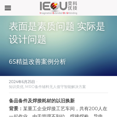
首页
表面是素质问题 实际是
微仓
设计问题
D系微仓（热销）
产品与服务
6S精益改善案例分析
行业应用及案列
单元智能化
单元智慧化
关于奕优
MRO工业物料智能化管理
·
2024年6月25日
知识奕优,
MRO备件辅料无人值守智能解决方案
6S精益管理必备品
手机平板智能存储
公司介绍
搜索
备品备件及焊接耗材的以旧换新
废旧家电拆解解决方案
知识奕优
背景：
某重工企业焊接工艺车间，共有200人在
商超快递配送解决方案
Lean Manufacturing（精益生产和管理）
一起作业。由于管理不到位，焊接焊枪，导电