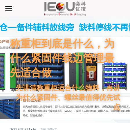
首页
微仓
称重柜到底是什么，为
D系微仓（热销）
什么紧固件线边管理最
产品与服务
先适合做
行业应用及案列
单元智能化
先讲清称重柜适合什么物料，再讲
单元智慧化
关于奕优
MRO工业物料智能化管理
为什么紧固件、螺丝最值得优先试
6S精益管理必备品
手机平板智能存储
公司介绍
搜索
点
废旧家电拆解解决方案
知识奕优
商超快递配送解决方案
Lean Manufacturing（精益生产和管理）
·
2026年7月3日
知识奕优