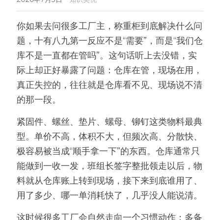
新闻动态
你如果去问很多工厂主，称重柜到底解决什么问
题，十有八九第一反应不是“需要”，而是“我们仓
服务模式
库不是一直都在管吗”。这句话听上去没错，实
联系我们
际上却正好暴露了问题：仓库在管，现场在用，
真正失控的，往往就是仓库看不见、现场说不清
的那一段。
紧固件、螺丝、垫片、螺母、铆钉这类物料最典
型。单价不高，体积不大，但频次高、分散快、
极容易被当成“顺手拿一下”的东西。仓库通常只
能做到一收一发，班组长签字整批领走以后，物
料就从仓库账上转到现场，接下来到底谁用了、
用了多少、哪一单消耗快了，几乎没人能说清。
这时候很多工厂会自然走向一个习惯动作：多备