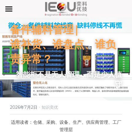
首页
备件辅料管理|
微仓
谁补货、谁盘点、谁负
D系微仓（热销）
责异常？
产品与服务
智能柜不是无人管理，而是少人值
行业应用及案列
单元智能化
守
单元智慧化
关于奕优
MRO工业物料智能化管理
6S精益管理必备品
手机平板智能存储
公司介绍
搜索
·
2026年7月2日
知识奕优
废旧家电拆解解决方案
知识奕优
适用读者：仓储、采购、设备、生产、供应商管理、工厂
商超快递配送解决方案
Lean Manufacturing（精益生产和管理）
管理层